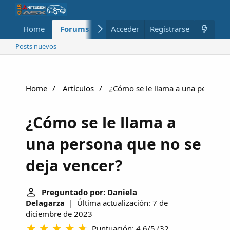
Home
Forums
Nuevo
Acceder
Registrarse
Miembros
Posts nuevos
Home
Artículos
¿Cómo se le llama a una persona 
¿Cómo se le llama a
una persona que no se
deja vencer?
Preguntado por: Daniela
Delagarza
| Última actualización: 7 de
diciembre de 2023
Puntuación: 4.6/5
(
32