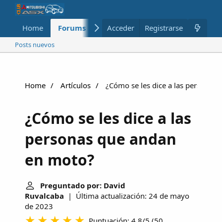
Home
Forums
Nuevo
Acceder
Registrarse
Miembros
Posts nuevos
Home
Artículos
¿Cómo se les dice a las personas
¿Cómo se les dice a las
personas que andan
en moto?
Preguntado por: David
Ruvalcaba
| Última actualización: 24 de mayo
de 2023
Puntuación: 4.8/5
(
50