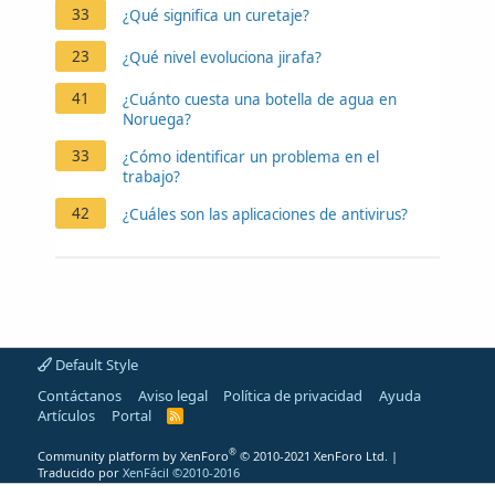
33
¿Qué significa un curetaje?
23
¿Qué nivel evoluciona jirafa?
41
¿Cuánto cuesta una botella de agua en
Noruega?
33
¿Cómo identificar un problema en el
trabajo?
42
¿Cuáles son las aplicaciones de antivirus?
Default Style
Contáctanos
Aviso legal
Política de privacidad
Ayuda
Artículos
Portal
R
S
S
®
Community platform by XenForo
© 2010-2021 XenForo Ltd.
|
Traducido por
XenFácil ©2010-2016
Addon provided by xfworld.net ©2000-2022