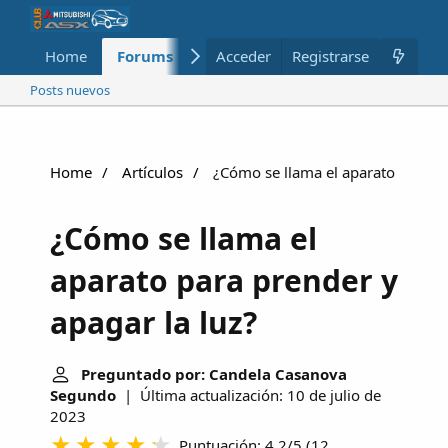
Home
Forums
Nuevo
Acceder
Registrarse
Miembros
Posts nuevos
Home
Artículos
¿Cómo se llama el aparato para pr
¿Cómo se llama el
aparato para prender y
apagar la luz?
Preguntado por: Candela Casanova
Segundo
| Última actualización: 10 de julio de
2023
Puntuación: 4.2/5
(
12