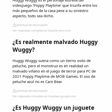
Huggy Wuggy es el personaje estrella del
videojuego 'Poppy Playtime' que triunfa entre los
más pequeños de la casa pese a su siniestro
aspecto, todo sea dicho.
Solicitud de eliminación
Ver respuesta completa en levante-emv.com
¿Es realmente malvado Huggy
Wuggy?
Huggy Wuggy suena como un tierno osito de
peluche, pero el monstruo es en realidad un
malvado villano en el juego de terror para PC de
2021 Poppy Playtime de MOB Games. El oso de
peluche azul no es Care Bear.
Solicitud de eliminación
Ver respuesta completa en translate.google.com
¿Es Huggy Wuggy un juguete