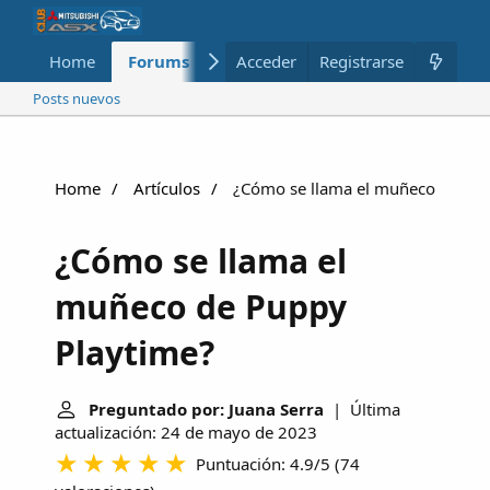
Home
Forums
Nuevo
Acceder
Registrarse
Miembros
Posts nuevos
Home
Artículos
¿Cómo se llama el muñeco de Pup
¿Cómo se llama el
muñeco de Puppy
Playtime?
Preguntado por: Juana Serra
| Última
actualización: 24 de mayo de 2023
Puntuación: 4.9/5
(
74