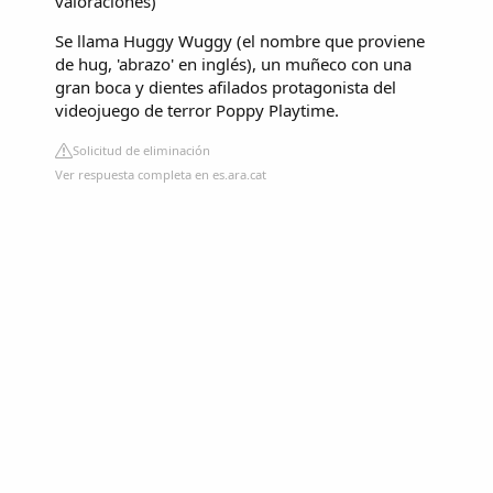
valoraciones
)
Se llama Huggy Wuggy (el nombre que proviene
de hug, 'abrazo' en inglés), un muñeco con una
gran boca y dientes afilados protagonista del
videojuego de terror Poppy Playtime.
Solicitud de eliminación
Ver respuesta completa en es.ara.cat