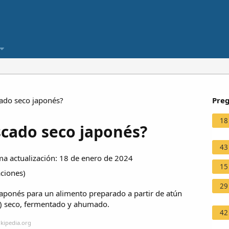
ado seco japonés?
Preg
18
scado seco japonés?
43
a actualización: 18 de enero de 2024
15
aciones
)
29
nés para un alimento preparado a partir de atún
s) seco, fermentado y ahumado.
42
ikipedia.org