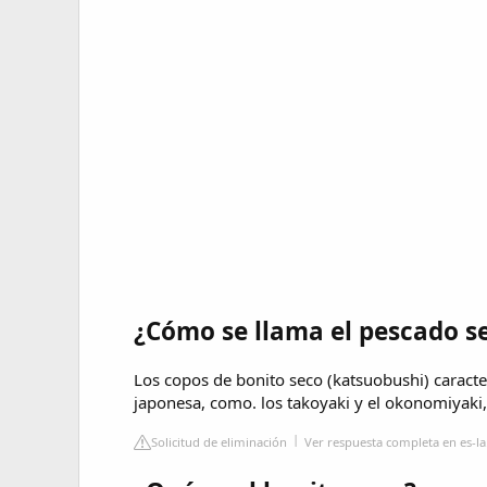
¿Cómo se llama el pescado s
Los copos de bonito seco (katsuobushi) caracte
japonesa, como. los takoyaki y el okonomiyaki, 
Solicitud de eliminación
Ver respuesta completa en es-l