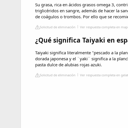
Su grasa, rica en ácidos grasos omega 3, contri
triglicéridos en sangre, además de hacer la san
de coágulos o trombos. Por ello que se recomi
Solicitud de eliminación
Ver respuesta completa en map
¿Qué significa Taiyaki en es
Taiyaki significa literalmente "pescado a la plan
dorada japonesa y el ¨yaki¨ significa a la plan
pasta dulce de alubias rojas azuki.
Solicitud de eliminación
Ver respuesta completa en gel