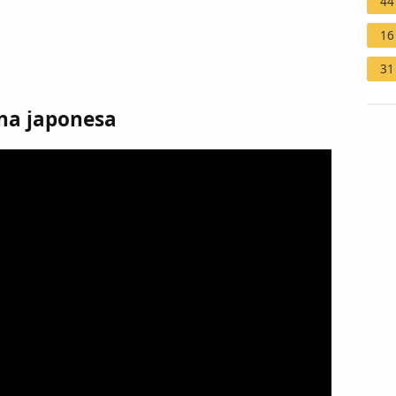
44
16
31
ina japonesa