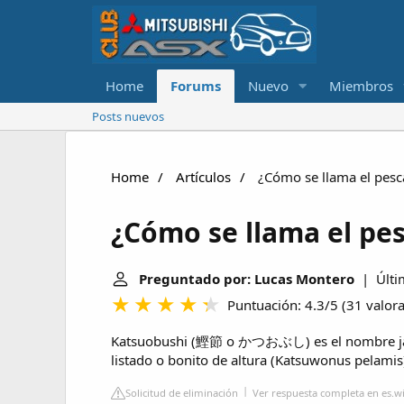
Home
Forums
Nuevo
Miembros
Posts nuevos
Home
Artículos
¿Cómo se llama el pesc
¿Cómo se llama el pe
Preguntado por: Lucas Montero
| Últim
Puntuación: 4.3/5
(
31 valor
Katsuobushi (鰹節 o かつおぶし) es el nombre japo
listado o bonito de altura (Katsuwonus pelami
Solicitud de eliminación
Ver respuesta completa en es.w