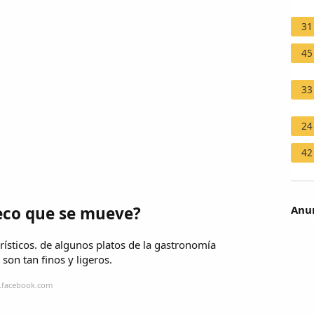
31
45
33
24
42
Anun
eco que se mueve?
rísticos. de algunos platos de la gastronomía
son tan finos y ligeros.
a.facebook.com