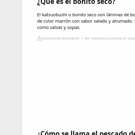
¿Qué es el bonito seco?
El katsuobushi o bonito seco son láminas de 
de color marrón con sabor salado y ahumado. 
como salsas y sopas.
Solicitud de eliminación
Ver respuesta completa en cana
¿Cómo se llama el pescado d