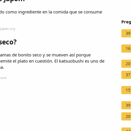
sado como ingrediente en la comida que se consume
Preg
-japan.org
39
seco?
16
scamas de bonito seco y se mueven así porque
mite el plato en cuestión. El katsuobushi es uno de
20
sa.
37
a.com
15
39
20