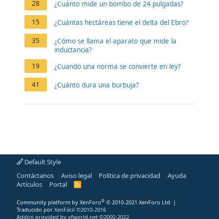
28
¿Cuánto mide un bombo de 24 pulgadas?
15
¿Cuántas hectáreas tiene el delta del Ebro?
35
¿Cómo se llama el aparato que mide la
inductancia?
19
¿Cuando una norma se convierte en ley?
41
¿Cuánto dura una burbuja?
Default Style
Contáctanos
Aviso legal
Política de privacidad
Ayuda
Artículos
Portal
R
S
S
®
Community platform by XenForo
© 2010-2021 XenForo Ltd.
|
Traducido por
XenFácil ©2010-2016
Addon provided by xfworld.net ©2000-2022