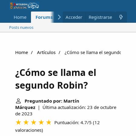
Home
Forums
Nuevo
Acceder
Registrarse
Miembros
Posts nuevos
Home
Artículos
¿Cómo se llama el segundo Robin
¿Cómo se llama el
segundo Robin?
Preguntado por: Martín
Márquez
| Última actualización: 23 de octubre
de 2023
Puntuación: 4.7/5
(
12
valoraciones
)