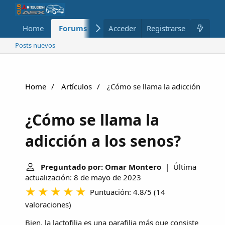
Home
Forums
Nuevo
Acceder
Registrarse
Miembros
Posts nuevos
Home
Artículos
¿Cómo se llama la adicción a los 
¿Cómo se llama la
adicción a los senos?
Preguntado por: Omar Montero
| Última
actualización: 8 de mayo de 2023
Puntuación: 4.8/5
(
14
valoraciones
)
Bien, la lactofilia es una parafilia más que consiste