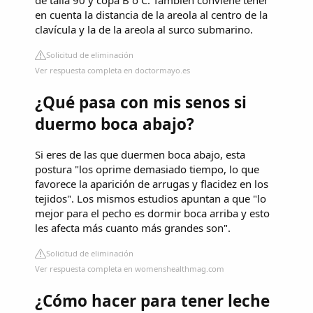
de talla 90 y copa B o C. También conviene tener
en cuenta la distancia de la areola al centro de la
clavícula y la de la areola al surco submarino.
Solicitud de eliminación
Ver respuesta completa en doctormayo.es
¿Qué pasa con mis senos si
duermo boca abajo?
Si eres de las que duermen boca abajo, esta
postura "los oprime demasiado tiempo, lo que
favorece la aparición de arrugas y flacidez en los
tejidos". Los mismos estudios apuntan a que "lo
mejor para el pecho es dormir boca arriba y esto
les afecta más cuanto más grandes son".
Solicitud de eliminación
Ver respuesta completa en womenshealthmag.com
¿Cómo hacer para tener leche