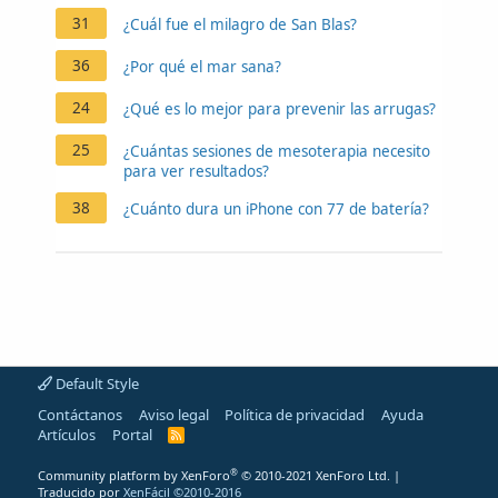
31
¿Cuál fue el milagro de San Blas?
36
¿Por qué el mar sana?
24
¿Qué es lo mejor para prevenir las arrugas?
25
¿Cuántas sesiones de mesoterapia necesito
para ver resultados?
38
¿Cuánto dura un iPhone con 77 de batería?
Default Style
Contáctanos
Aviso legal
Política de privacidad
Ayuda
Artículos
Portal
R
S
S
®
Community platform by XenForo
© 2010-2021 XenForo Ltd.
|
Traducido por
XenFácil ©2010-2016