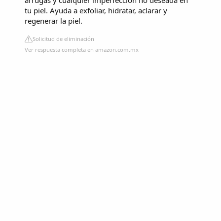
arrugas y cualquier imperfección no deseada en
tu piel. Ayuda a exfoliar, hidratar, aclarar y
regenerar la piel.
Solicitud de eliminación
Ver respuesta completa en amazon.com.mx