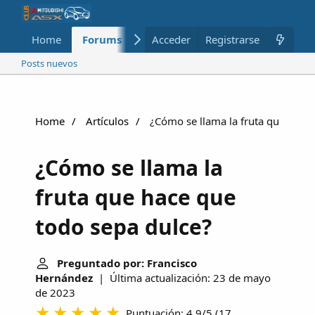
Home
Forums
Nuevo
Acceder
Registrarse
Miembros
Posts nuevos
Home
Artículos
¿Cómo se llama la fruta que hace 
¿Cómo se llama la
fruta que hace que
todo sepa dulce?
Preguntado por: Francisco
Hernández
| Última actualización: 23 de mayo
de 2023
Puntuación: 4.9/5
(
17