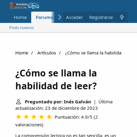
Home
Forums
Nuevo
Acceder
Registrarse
Miembros
Posts nuevos
Home
Artículos
¿Cómo se llama la habilidad de le
¿Cómo se llama la
habilidad de leer?
Preguntado por: Inés Galván
| Última
actualización: 23 de diciembre de 2023
Puntuación: 4.9/5
(
2
valoraciones
)
La comprensión lectora no es tan sencilla, es un