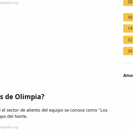
28
ikipedia.org
36
19
32
26
Anun
as de Olimpia?
 el sector de aliento del equipo se conoce como "Los
apo del Norte.
ikipedia.org