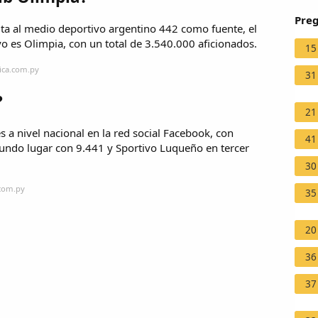
Preg
ta al medio deportivo argentino 442 como fuente, el
o es Olimpia, con un total de 3.540.000 aficionados.
15
ica.com.py
31
?
21
 a nivel nacional en la red social Facebook, con
41
undo lugar con 9.441 y Sportivo Luqueño en tercer
30
.com.py
35
20
36
37