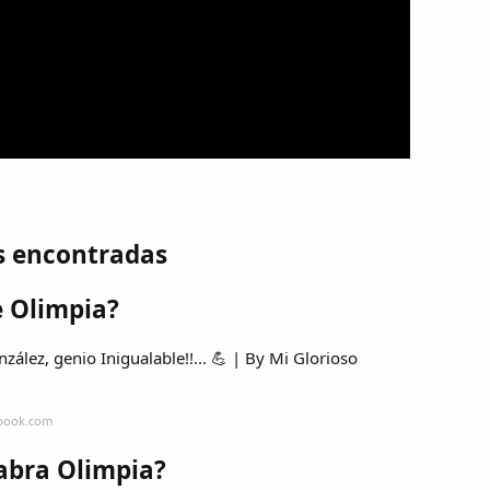
s encontradas
e Olimpia?
zález, genio Inigualable!!... 💪 | By Mi Glorioso
ebook.com
labra Olimpia?