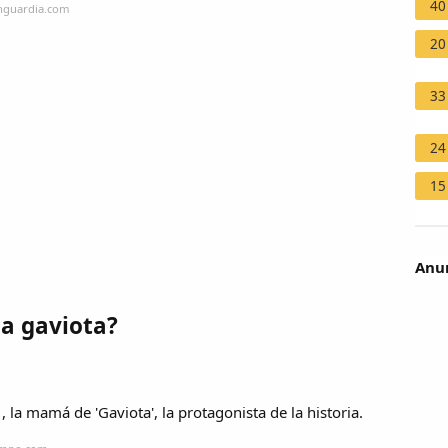
40
anguardia.com
20
33
24
15
Anun
a gaviota?
 la mamá de 'Gaviota', la protagonista de la historia.