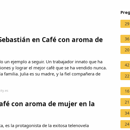
Preg
29
Sebastián en Café con aroma de
36
20
o un ejemplo a seguir. Un trabajador innato que ha
42
iones y lograr el mejor café que se ha vendido nunca.
 familia. Julia es su madre, y la fiel compañera de
22
ity.es
16
afé con aroma de mujer en la
21
34
24
, es la protagonista de la exitosa telenovela