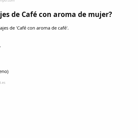
iempo.com
jes de Café con aroma de mujer?
ajes de 'Café con aroma de café'.
.
reno)
t.es