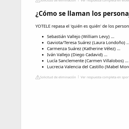
Solicitud de eliminación
Ver respuesta completa en elt
¿Cómo se llaman los persona
YOTELE repasa el 'quién es quién' de los person
Sebastián Vallejo (William Levy) ...
Gaviota/Teresa Suárez (Laura Londoño) ..
Carmenza Suárez (Katherine Vélez) ...
Iván Vallejo (Diego Cadavid) ...
Lucía Sanclemente (Carmen Villalobos) ...
Lucrecia Valencia del Castillo (Mabel Mo
Solicitud de eliminación
Ver respuesta completa en spor