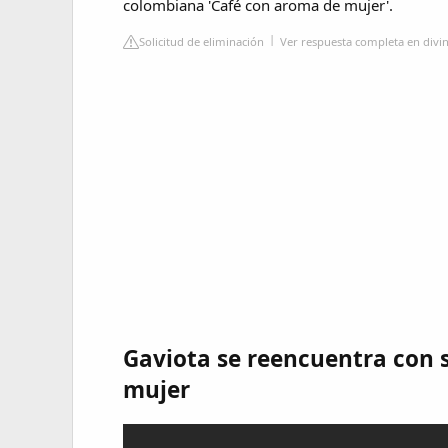
colombiana 'Café con aroma de mujer'.
Solicitud de eliminación
Ver respuesta completa en divin
Gaviota se reencuentra con 
mujer