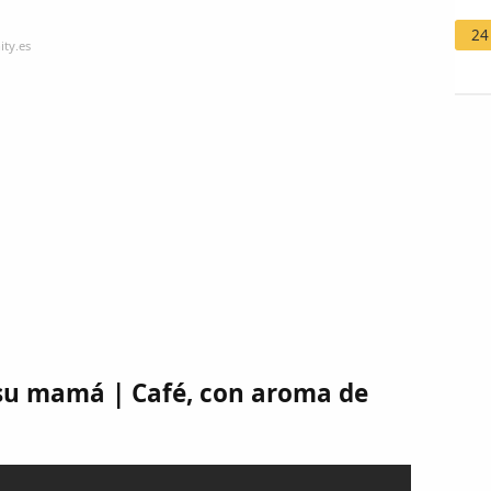
24
ity.es
su mamá | Café, con aroma de