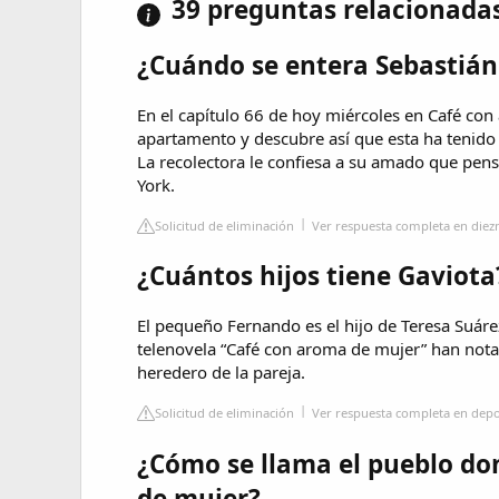
39 preguntas relacionada
¿Cuándo se entera Sebastián 
En el capítulo 66 de hoy miércoles en Café con
apartamento y descubre así que esta ha tenido
La recolectora le confiesa a su amado que pen
York.
Solicitud de eliminación
Ver respuesta completa en diez
¿Cuántos hijos tiene Gaviota
El pequeño Fernando es el hijo de Teresa Suárez 
telenovela “Café con aroma de mujer” han notad
heredero de la pareja.
Solicitud de eliminación
Ver respuesta completa en dep
¿Cómo se llama el pueblo do
de mujer?