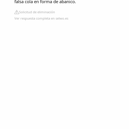
falsa cola en forma de abanico.
Solicitud de eliminación
Ver respuesta completa en selwo.es