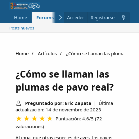
Home
Forums
Nuevo
Acceder
Registrarse
Miembros
Posts nuevos
Home
Artículos
¿Cómo se llaman las plumas de pa
¿Cómo se llaman las
plumas de pavo real?
Preguntado por: Eric Zapata
| Última
actualización: 14 de noviembre de 2023
Puntuación: 4.6/5
(
72
valoraciones
)
Al igual que otras especies de aves, los pavos