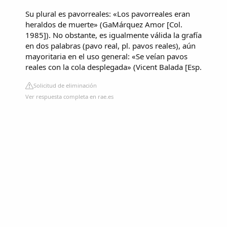
Su plural es pavorreales: «Los pavorreales eran
heraldos de muerte» (GaMárquez Amor [Col.
1985]). No obstante, es igualmente válida la grafía
en dos palabras (pavo real, pl. pavos reales), aún
mayoritaria en el uso general: «Se veían pavos
reales con la cola desplegada» (Vicent Balada [Esp.
Solicitud de eliminación
Ver respuesta completa en rae.es