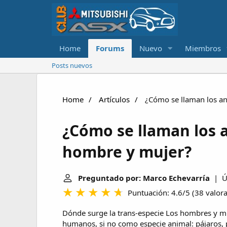
Home
Forums
Nuevo
Miembros
Posts nuevos
Home
Artículos
¿Cómo se llaman los a
¿Cómo se llaman los 
hombre y mujer?
Preguntado por: Marco Echevarría
| Úl
Puntuación: 4.6/5
(
38 valor
Dónde surge la trans-especie
Los hombres y muj
humanos, si no como especie animal: pájaros, 