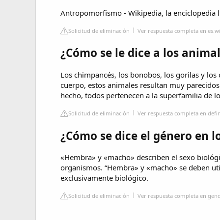
Antropomorfismo - Wikipedia, la enciclopedia l
Solicitud de eliminación
Ver respuesta completa en es.w
¿Cómo se le dice a los anim
Los chimpancés, los bonobos, los gorilas y lo
cuerpo, estos animales resultan muy parecidos 
hecho, todos pertenecen a la superfamilia de l
Solicitud de eliminación
Ver respuesta completa en defin
¿Cómo se dice el género en l
«Hembra» y «macho» describen el sexo biológic
organismos. “Hembra» y «macho» se deben utili
exclusivamente biológico.
Solicitud de eliminación
Ver respuesta completa en gen