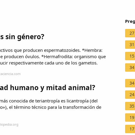
Preg
27
s sin género?
31
ctivos que producen espermatozoides. *Hembra:
ue producen óvulos. *Hermafrodita: organismo que
15
cir respectivamente cada uno de los gametos.
34
caciencia.com
34
itad humano y mitad animal?
24
más conocida de teriantropía es licantropía (del
35
»), el término técnico para la transformación de
19
ikipedia.org
17