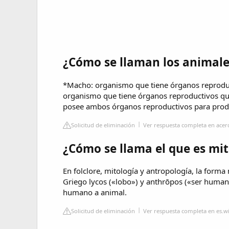
¿Cómo se llaman los animale
*Macho: organismo que tiene órganos reprodu
organismo que tiene órganos reproductivos q
posee ambos órganos reproductivos para produ
Solicitud de eliminación
Ver respuesta completa en acer
¿Cómo se llama el que es m
En folclore, mitología y antropología, la forma 
Griego lycos («lobo») y anthrōpos («ser humano
humano a animal.
Solicitud de eliminación
Ver respuesta completa en es.w