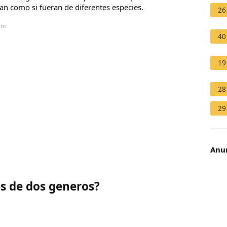
an como si fueran de diferentes especies.
26
com
40
19
28
29
Anun
s de dos generos?