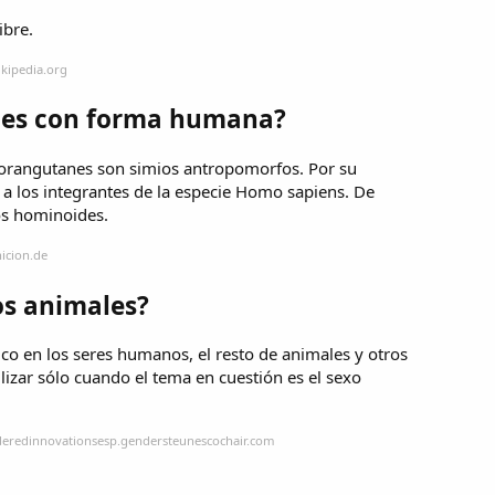
ibre.
ikipedia.org
ales con forma humana?
s orangutanes son simios antropomorfos. Por su
a los integrantes de la especie Homo sapiens. De
os hominoides.
icion.de
os animales?
o en los seres humanos, el resto de animales y otros
zar sólo cuando el tema en cuestión es el sexo
deredinnovationsesp.gendersteunescochair.com