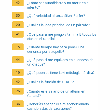
42
¿Cómo ser autodidacta y no morir en el
intento?
35
¿Qué velocidad alcanza Silver Surfer?
20
¿Cuál es la idea principal de un párrafo?
41
¿Qué pasa si me pongo vitamina E todos los
días en el cabello?
15
¿Cuánto tiempo hay para poner una
denuncia por atropello?
44
¿Qué pasa si me equivoco en el endoso de
un cheque?
16
¿Qué poderes tiene Loki mitología nórdica?
42
¿Cuál es la función de CTRL S?
26
¿Cuánto es el salario de un albañil en
Canadá?
36
¿Deberías apagar el aire acondicionado
cuando estás de vacaciones?