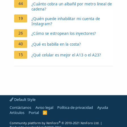
44
¿Cuánto cobra un albañil por metro lineal de
cadena?
19
¿Quién puede inhabilitar mi cuenta de
Instagram?
26
¿Cómo se estropean los inyectores?
40
¿Qué es babilla en la costa?
15
¿Qué celular es mejor el A13 o el A23?
Default Style
Contáctanos
Aviso legal
Política de privacidad
Ayuda
Artículos
Portal
R
S
S
®
Community platform by XenForo
© 2010-2021 XenForo Ltd.
|