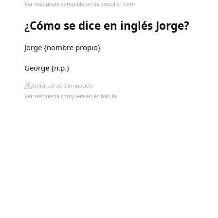
Ver respuesta completa en es.youglish.com
¿Cómo se dice en inglés Jorge?
Jorge {nombre propio}
George {n.p.}
Solicitud de eliminación
Ver respuesta completa en es.bab.la