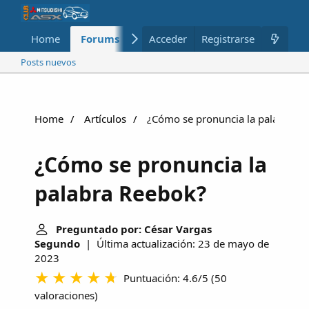
Home
Forums
Nuevo
Acceder
Registrarse
Miembros
Posts nuevos
Home
Artículos
¿Cómo se pronuncia la palabra R
¿Cómo se pronuncia la
palabra Reebok?
Preguntado por: César Vargas
Segundo
| Última actualización: 23 de mayo de
2023
Puntuación: 4.6/5
(
50
valoraciones
)