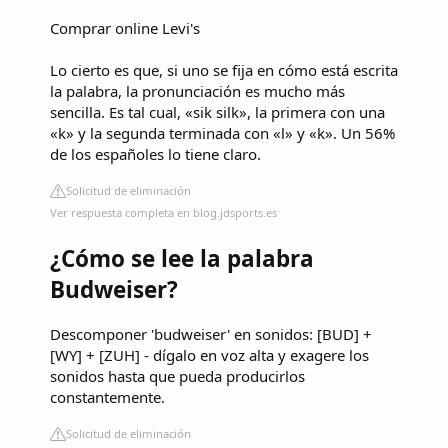
Comprar online Levi's
Lo cierto es que, si uno se fija en cómo está escrita
la palabra, la pronunciación es mucho más
sencilla. Es tal cual, «sik silk», la primera con una
«k» y la segunda terminada con «l» y «k». Un 56%
de los españoles lo tiene claro.
Solicitud de eliminación
Ver respuesta completa en blog.jdsports.es
¿Cómo se lee la palabra
Budweiser?
Descomponer 'budweiser' en sonidos: [BUD] +
[WY] + [ZUH] - dígalo en voz alta y exagere los
sonidos hasta que pueda producirlos
constantemente.
Solicitud de eliminación