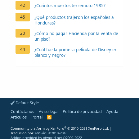
42
¿Cuántos muertos terremoto 1985?
45
¿Qué productos trajeron los españoles a
Honduras?
20
¿Cómo no pagar Hacienda por la venta de
un piso?
44
¿Cuál fue la primera película de Disney en
blanco y negro?
Default Style
Contáctanos
Aviso legal
Política de privacidad
Ayuda
Artículos
Portal
R
S
S
®
Community platform by XenForo
© 2010-2021 XenForo Ltd.
|
Traducido por
XenFácil ©2010-2016
Addon provided by xfworld.net ©2000-2022