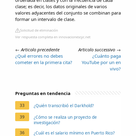
ordenada en clases y con la frecuencia de cada
clase; es decir, los datos originales de varios
valores adyacentes del conjunto se combinan para
formar un intervalo de clase.
Solicitud de eliminación
Ver respuesta completa en innovacionescyc.net
←
Articolo precedente
Articolo successivo
→
¿Qué errores no debes
¿Cuánto paga
cometer en la primera cita?
YouTube por un en
vivo?
Preguntas en tendencia
33
¿Quién transcribió el Darkhold?
39
¿Cómo se realiza un proyecto de
investigación?
36
¿Cuál es el salario mínimo en Puerto Rico?