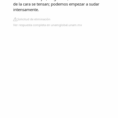
de la cara se tensan; podemos empezar a sudar
intensamente.
Solicitud de eliminación
Ver respuesta completa en unamglobal.unam.mx