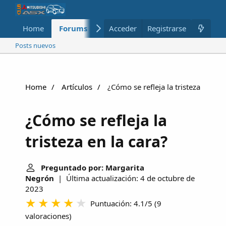
Home
Forums
Nuevo
Acceder
Registrarse
Miembros
Posts nuevos
Home
Artículos
¿Cómo se refleja la tristeza en la c
¿Cómo se refleja la
tristeza en la cara?
Preguntado por: Margarita
Negrón
| Última actualización: 4 de octubre de
2023
Puntuación: 4.1/5
(
9
valoraciones
)