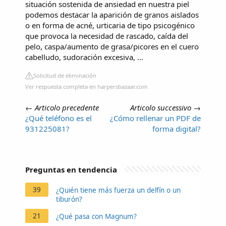
situación sostenida de ansiedad en nuestra piel
podemos destacar la aparición de granos aislados
o en forma de acné, urticaria de tipo psicogénico
que provoca la necesidad de rascado, caída del
pelo, caspa/aumento de grasa/picores en el cuero
cabelludo, sudoración excesiva, ...
Solicitud de eliminación
Ver respuesta completa en harpersbazaar.com
←
Articolo precedente
Articolo successivo
→
¿Qué teléfono es el
¿Cómo rellenar un PDF de
931225081?
forma digital?
Preguntas en tendencia
39
¿Quién tiene más fuerza un delfín o un
tiburón?
21
¿Qué pasa con Magnum?