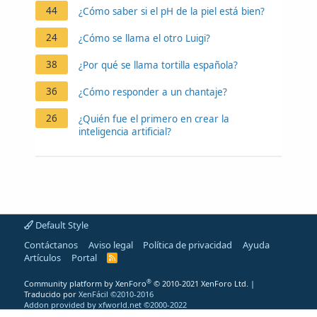
44
¿Cómo saber si el pH de la piel está bien?
24
¿Cómo se llama el otro Luigi?
38
¿Por qué se llama tortilla española?
36
¿Cómo responder a un chantaje?
26
¿Quién fue el primero en crear la
inteligencia artificial?
Default Style
Contáctanos
Aviso legal
Política de privacidad
Ayuda
Artículos
Portal
R
S
S
®
Community platform by XenForo
© 2010-2021 XenForo Ltd.
|
Traducido por
XenFácil ©2010-2016
Addon provided by xfworld.net ©2000-2022