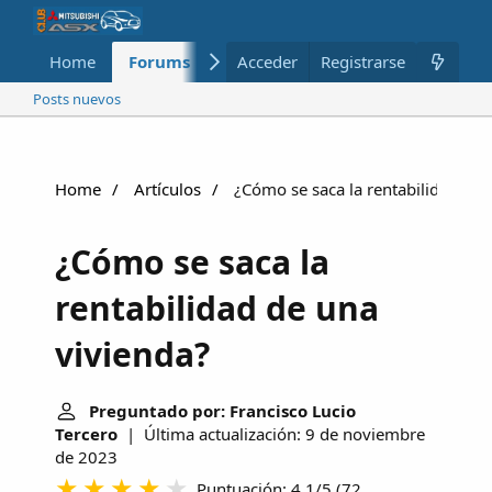
Home
Forums
Nuevo
Acceder
Registrarse
Miembros
Posts nuevos
Home
Artículos
¿Cómo se saca la rentabilidad de 
¿Cómo se saca la
rentabilidad de una
vivienda?
Preguntado por: Francisco Lucio
Tercero
| Última actualización: 9 de noviembre
de 2023
Puntuación: 4.1/5
(
72