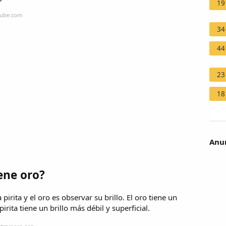
19
tube.com
34
44
23
18
Anun
ene oro?
irita y el oro es observar su brillo. El oro tiene un
rita tiene un brillo más débil y superficial.