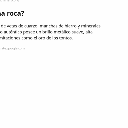
etminero.org
na roca?
 de vetas de cuarzo, manchas de hierro y minerales
ro auténtico posee un brillo metálico suave, alta
mitaciones como el oro de los tontos.
slate.google.com