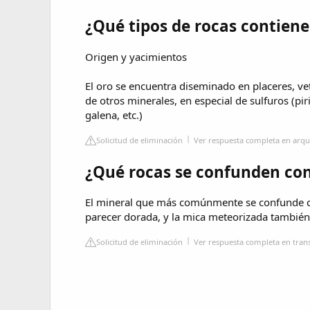
¿Qué tipos de rocas contiene
Origen y yacimientos
El oro se encuentra diseminado en placeres, ve
de otros minerales, en especial de sulfuros (pirit
galena, etc.)
Solicitud de eliminación
Ver respuesta completa en arq
¿Qué rocas se confunden con
El mineral que más comúnmente se confunde con 
parecer dorada, y la mica meteorizada también 
Solicitud de eliminación
Ver respuesta completa en tran