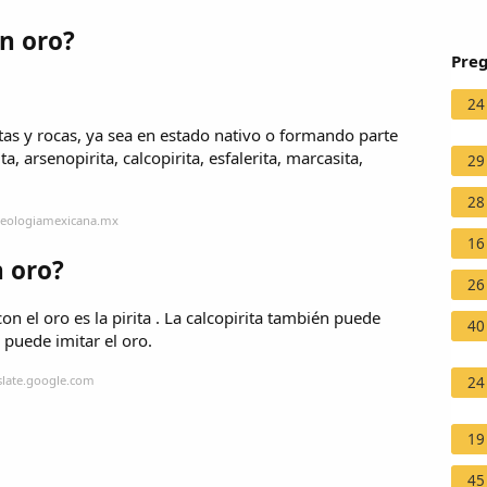
n oro?
Preg
24
tas y rocas, ya sea en estado nativo o formando parte
a, arsenopirita, calcopirita, esfalerita, marcasita,
29
28
ueologiamexicana.mx
16
 oro?
26
el oro es la pirita . La calcopirita también puede
40
puede imitar el oro.
slate.google.com
24
19
45