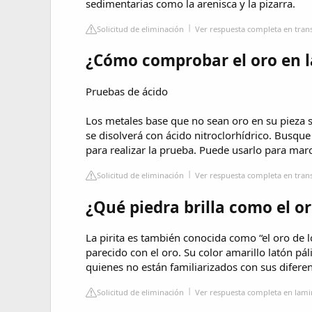
sedimentarias como la arenisca y la pizarra.
Solicitud de eliminación
Ver respuesta completa en tran
¿Cómo comprobar el oro en l
Pruebas de ácido
Los metales base que no sean oro en su pieza se
se disolverá con ácido nitroclorhídrico. Busqu
para realizar la prueba. Puede usarlo para marca
Solicitud de eliminación
Ver respuesta completa en tran
¿Qué piedra brilla como el o
La pirita es también conocida como “el oro de l
parecido con el oro. Su color amarillo latón pá
quienes no están familiarizados con sus diferen
Solicitud de eliminación
Ver respuesta completa en lam