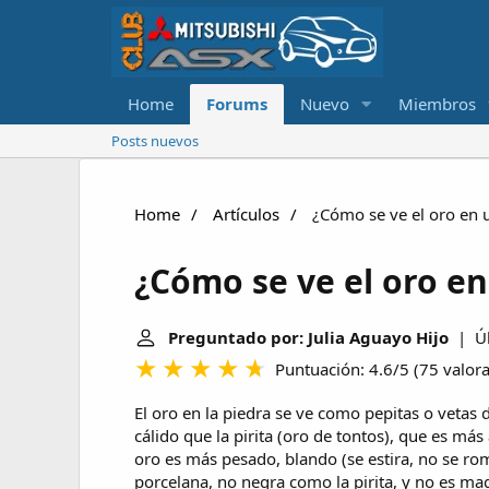
Home
Forums
Nuevo
Miembros
Posts nuevos
Home
Artículos
¿Cómo se ve el oro en 
¿Cómo se ve el oro en
Preguntado por: Julia Aguayo Hijo
| Últ
Puntuación: 4.6/5
(
75 valor
El oro en la piedra se ve como pepitas o vetas 
cálido que la pirita (oro de tontos), que es má
oro es más pesado, blando (se estira, no se rom
porcelana, no negra como la pirita, y no es ma