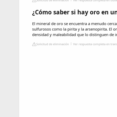
Solicitud de eliminación
Ver respuesta completa en outl
¿Cómo saber si hay oro en u
El mineral de oro se encuentra a menudo cerca
sulfurosos como la pirita y la arsenopirita. El o
densidad y maleabilidad que lo distinguen de i
Solicitud de eliminación
Ver respuesta completa en tran