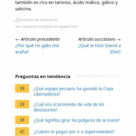
también es rico en taninos, ácido málico, gálico y
salicina.
Solicitud de eliminación
Ver respuesta completa en casapia.com
←
Articolo precedente
Articolo successivo
→
¿Por qué mi gato me
¿Que le hizo David a
araña?
Ellie?
Preguntas en tendencia
39
¿Qué equipo peruano ha ganado la Copa
Libertadores?
28
¿Cuál era el promedio de vida de los
dinosaurios?
38
¿Qué significa girar los pulgares de la mano?
42
¿Cuánto te pagan por ir a Supervivientes?