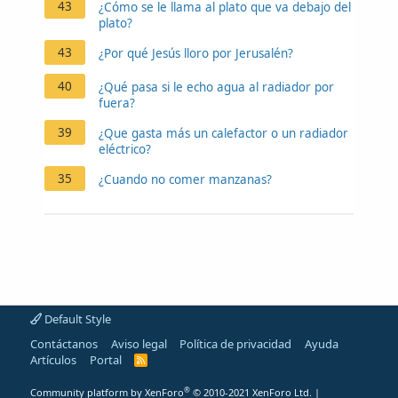
43
¿Cómo se le llama al plato que va debajo del
plato?
43
¿Por qué Jesús lloro por Jerusalén?
40
¿Qué pasa si le echo agua al radiador por
fuera?
39
¿Que gasta más un calefactor o un radiador
eléctrico?
35
¿Cuando no comer manzanas?
Default Style
Contáctanos
Aviso legal
Política de privacidad
Ayuda
Artículos
Portal
R
S
S
®
Community platform by XenForo
© 2010-2021 XenForo Ltd.
|