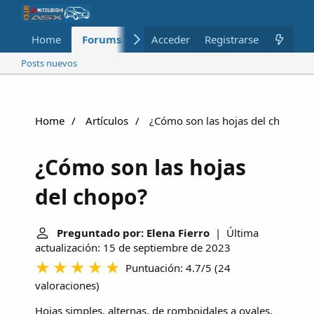
Home
Forums
Nuevo
Acceder
Registrarse
Miembros
Posts nuevos
Home
Artículos
¿Cómo son las hojas del chopo?
¿Cómo son las hojas
del chopo?
Preguntado por: Elena Fierro
| Última
actualización: 15 de septiembre de 2023
Puntuación: 4.7/5
(
24
valoraciones
)
Hojas simples, alternas, de romboidales a ovales,