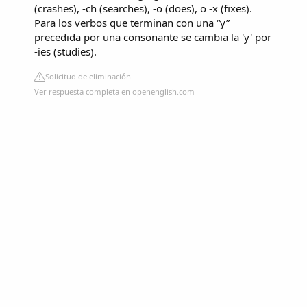
(crashes), -ch (searches), -o (does), o -x (fixes).
Para los verbos que terminan con una “y”
precedida por una consonante se cambia la 'y' por
-ies (studies).
Solicitud de eliminación
Ver respuesta completa en openenglish.com