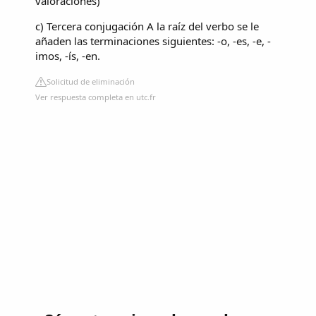
valoraciones
)
c) Tercera conjugación
A la raíz del verbo se le
añaden las terminaciones siguientes: -o, -es, -e, -
imos, -ís, -en.
Solicitud de eliminación
Ver respuesta completa en utc.fr