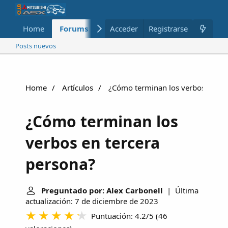
Home
Forums
Nuevo
Acceder
Registrarse
Miembros
Posts nuevos
Home
Artículos
¿Cómo terminan los verbos en ter
¿Cómo terminan los
verbos en tercera
persona?
Preguntado por: Alex Carbonell
| Última
actualización: 7 de diciembre de 2023
Puntuación: 4.2/5
(
46