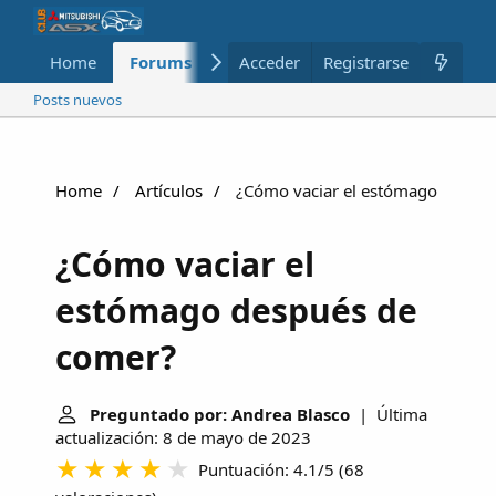
Home
Forums
Nuevo
Acceder
Registrarse
Miembros
Posts nuevos
Home
Artículos
¿Cómo vaciar el estómago despué
¿Cómo vaciar el
estómago después de
comer?
Preguntado por: Andrea Blasco
| Última
actualización: 8 de mayo de 2023
Puntuación: 4.1/5
(
68