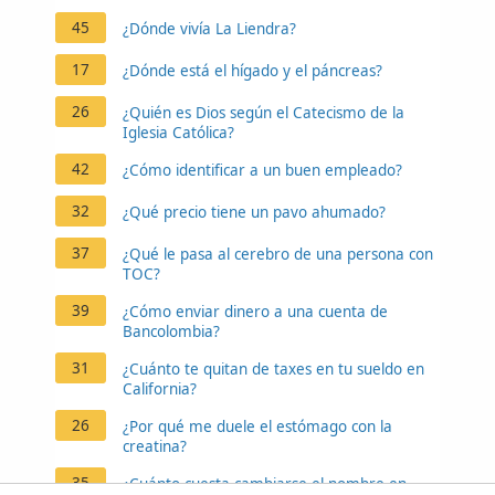
45
¿Dónde vivía La Liendra?
17
¿Dónde está el hígado y el páncreas?
26
¿Quién es Dios según el Catecismo de la
Iglesia Católica?
42
¿Cómo identificar a un buen empleado?
32
¿Qué precio tiene un pavo ahumado?
37
¿Qué le pasa al cerebro de una persona con
TOC?
39
¿Cómo enviar dinero a una cuenta de
Bancolombia?
31
¿Cuánto te quitan de taxes en tu sueldo en
California?
26
¿Por qué me duele el estómago con la
creatina?
35
¿Cuánto cuesta cambiarse el nombre en