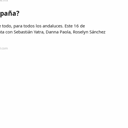
ue.mx
spaña?
e todo, para todos los andaluces. Este 16 de
ta con Sebastián Yatra, Danna Paola, Roselyn Sánchez
0.com