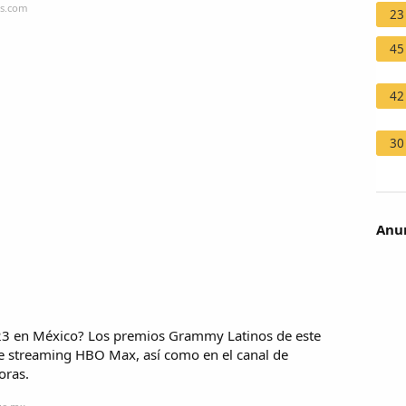
is.com
23
45
42
30
Anun
23 en México? Los premios Grammy Latinos de este
 de streaming HBO Max, así como en el canal de
oras.