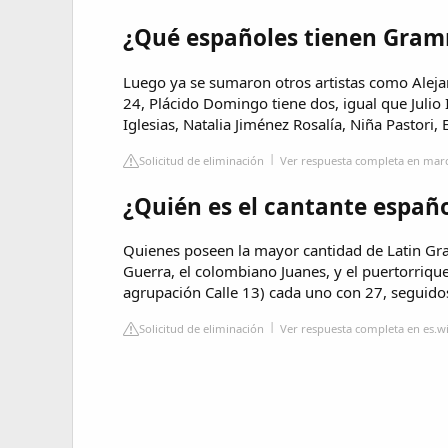
¿Qué españoles tienen Gra
Luego ya se sumaron otros artistas como Aleja
24, Plácido Domingo tiene dos, igual que Julio
Iglesias, Natalia Jiménez Rosalía, Niña Pastori, E
Solicitud de eliminación
Ver respuesta completa en mar
¿Quién es el cantante espa
Quienes poseen la mayor cantidad de Latin Gr
Guerra, el colombiano Juanes, y el puertorriqu
agrupación Calle 13) cada uno con 27, seguidos
Solicitud de eliminación
Ver respuesta completa en es.w