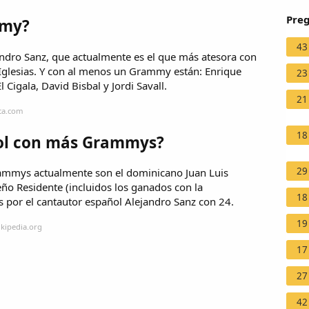
Preg
mmy?
43
ndro Sanz, que actualmente es el que más atesora con
 Iglesias. Y con al menos un Grammy están: Enrique
23
l Cigala, David Bisbal y Jordi Savall.
21
ca.com
18
ñol con más Grammys?
29
ammys actualmente son el dominicano Juan Luis
eño Residente (incluidos los ganados con la
18
 por el cantautor español Alejandro Sanz con 24.
19
ikipedia.org
17
27
42