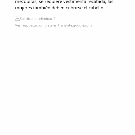
mezquitas, se requiere vestimenta recatada; las
mujeres también deben cubrirse el cabello.
Solicitud de eliminación
Ver respuesta completa en translate.google.com