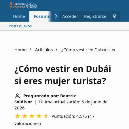
Home
Forums
Nuevo
Acceder
Registrarse
Miembros
Posts nuevos
Home
Artículos
¿Cómo vestir en Dubái si eres muje
¿Cómo vestir en Dubái
si eres mujer turista?
Preguntado por: Beatriz
Saldivar
| Última actualización: 6 de junio de
2026
Puntuación: 4.5/5
(
17
valoraciones
)