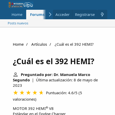
Home
Forums
Nuevo
Acceder
Registrarse
Miembros
Posts nuevos
Home
Artículos
¿Cuál es el 392 HEMI?
¿Cuál es el 392 HEMI?
Preguntado por: Dr. Manuela Marco
Segundo
| Última actualización: 8 de mayo de
2023
Puntuación: 4.6/5
(
5
valoraciones
)
®
MOTOR 392 HEMI
V8
Estándar en el
Dodge Charger