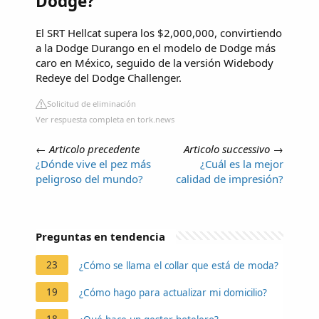
Dodge?
El SRT Hellcat supera los $2,000,000, convirtiendo
a la Dodge Durango en el modelo de Dodge más
caro en México, seguido de la versión Widebody
Redeye del Dodge Challenger.
Solicitud de eliminación
Ver respuesta completa en tork.news
←
Articolo precedente
Articolo successivo
→
¿Dónde vive el pez más
¿Cuál es la mejor
peligroso del mundo?
calidad de impresión?
Preguntas en tendencia
23
¿Cómo se llama el collar que está de moda?
19
¿Cómo hago para actualizar mi domicilio?
18