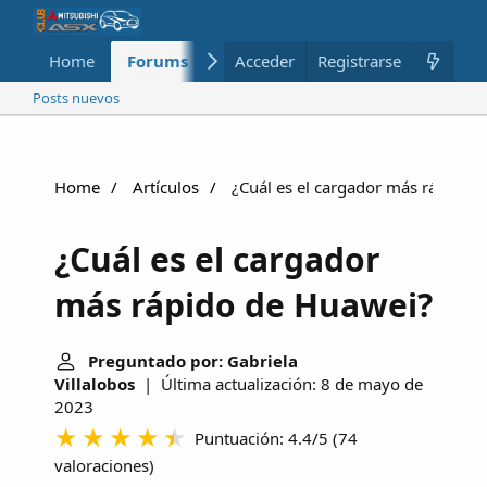
Home
Forums
Nuevo
Acceder
Registrarse
Miembros
Posts nuevos
Home
Artículos
¿Cuál es el cargador más rápido 
¿Cuál es el cargador
más rápido de Huawei?
Preguntado por: Gabriela
Villalobos
| Última actualización: 8 de mayo de
2023
Puntuación: 4.4/5
(
74
valoraciones
)