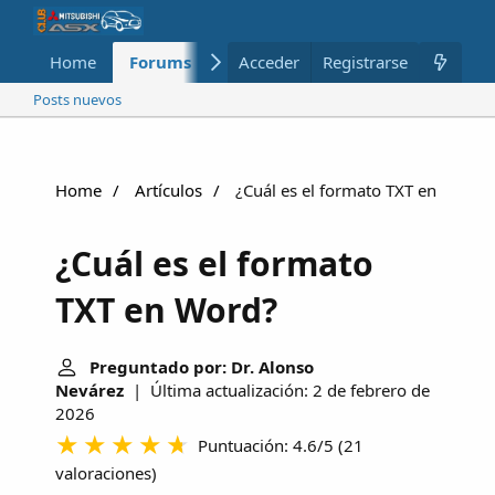
Home
Forums
Nuevo
Acceder
Registrarse
Miembros
Posts nuevos
Home
Artículos
¿Cuál es el formato TXT en Word?
¿Cuál es el formato
TXT en Word?
Preguntado por: Dr. Alonso
Nevárez
| Última actualización: 2 de febrero de
2026
Puntuación: 4.6/5
(
21
valoraciones
)