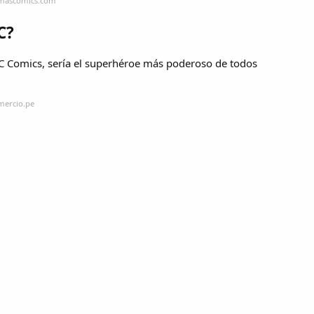
emascomics.com
C?
C Comics, sería el superhéroe más poderoso de todos
mercio.pe