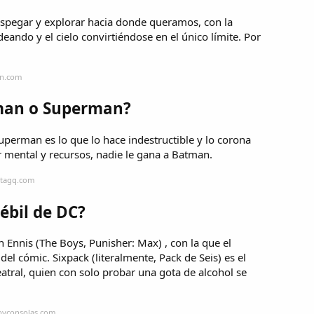
espegar y explorar hacia donde queramos, con la
eando y el cielo convirtiéndose en el único límite. Por
gn.com
tman o Superman?
perman es lo que lo hace indestructible y lo corona
mental y recursos, nadie le gana a Batman.
stagq.com
ébil de DC?
 Ennis (The Boys, Punisher: Max) , con la que el
l cómic. Sixpack (literalmente, Pack de Seis) es el
eatral, quien con solo probar una gota de alcohol se
byconsolas.com