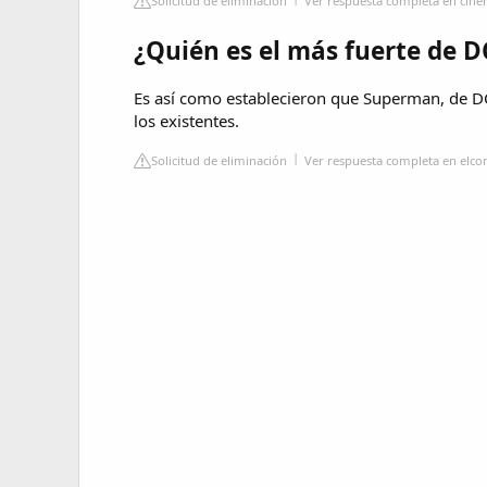
Solicitud de eliminación
Ver respuesta completa en cin
¿Quién es el más fuerte de D
Es así como establecieron que Superman, de D
los existentes.
Solicitud de eliminación
Ver respuesta completa en elco