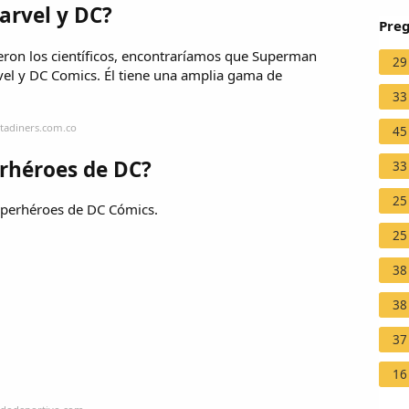
arvel y DC?
Preg
ieron los científicos, encontraríamos que Superman
29
vel y DC Comics. Él tiene una amplia gama de
33
stadiners.com.co
45
erhéroes de DC?
33
25
uperhéroes de DC Cómics.
25
38
38
37
16