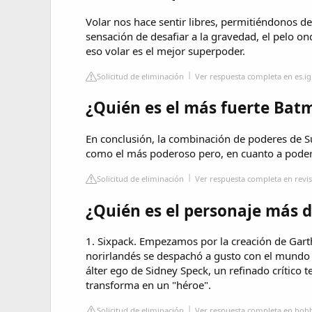
Volar nos hace sentir libres, permitiéndonos d
sensación de desafiar a la gravedad, el pelo ond
eso volar es el mejor superpoder.
Solicitud de eliminación
Ver respuesta completa en es.i
¿Quién es el más fuerte Ba
En conclusión, la combinación de poderes de Su
como el más poderoso pero, en cuanto a poder 
Solicitud de eliminación
Ver respuesta completa en revi
¿Quién es el personaje más d
1. Sixpack. Empezamos por la creación de Garth
norirlandés se despachó a gusto con el mundo de
álter ego de Sidney Speck, un refinado crítico t
transforma en un "héroe".
Solicitud de eliminación
Ver respuesta completa en hob