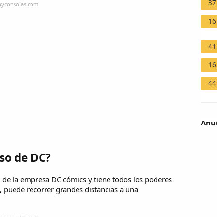
37
byconsolas.com
16
41
16
44
Anun
so de DC?
de la empresa DC cómics y tiene todos los poderes
a, puede recorrer grandes distancias a una