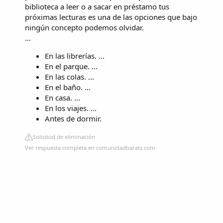
biblioteca a leer o a sacar en préstamo tus
próximas lecturas es una de las opciones que bajo
ningún concepto podemos olvidar.
...
En las librerías. ...
En el parque. ...
En las colas. ...
En el baño. ...
En casa. ...
En los viajes. ...
Antes de dormir.
Solicitud de eliminación
Ver respuesta completa en comunidadbaratz.com