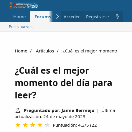
Home
Forums
Nuevo
Acceder
Registrarse
Miembros
Posts nuevos
Home
Artículos
¿Cuál es el mejor momento del día
¿Cuál es el mejor
momento del día para
leer?
Preguntado por: Jaime Bermejo
| Última
actualización: 24 de mayo de 2023
Puntuación: 4.3/5
(
22