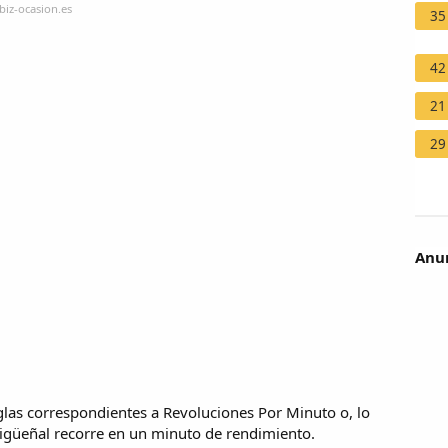
biz-ocasion.es
35
42
21
29
Anun
iglas correspondientes a Revoluciones Por Minuto o, lo
cigüeñal recorre en un minuto de rendimiento.