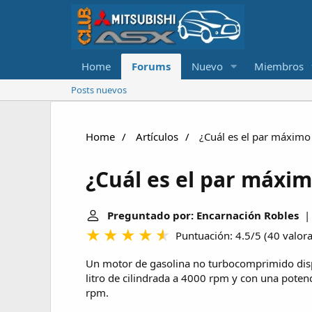
Home
Forums
Nuevo
Miembros
Posts nuevos
Home
Artículos
¿Cuál es el par máxim
¿Cuál es el par máxi
Preguntado por: Encarnación Robles
| 
Puntuación: 4.5/5
(
40 valor
Un motor de gasolina no turbocomprimido di
litro de cilindrada a 4000 rpm y con una potenc
rpm.