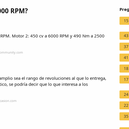
Preg
6000 RPM?
15
 RPM. Motor 2: 450 cv a 6000 RPM y 490 Nm a 2500
43
37
scommunity.com
41
18
mplio sea el rango de revoluciones al que lo entrega,
17
ico, se podría decir que lo que interesa a los
24
ocasion.com
22
35