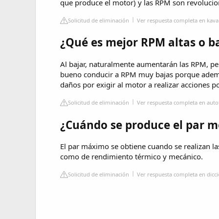
que produce el motor) y las RPM son revolucio
Solicitud de eliminación
Ver respuesta completa en kav
¿Qué es mejor RPM altas o b
Al bajar, naturalmente aumentarán las RPM, per
bueno conducir a RPM muy bajas porque además
daños por exigir al motor a realizar acciones 
Solicitud de eliminación
Ver respuesta completa en autof
¿Cuándo se produce el par 
El par máximo se obtiene cuando se realizan la
como de rendimiento térmico y mecánico.
Solicitud de eliminación
Ver respuesta completa en dic