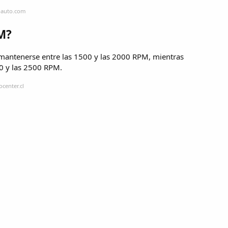
loauto.com
M?
mantenerse entre las 1500 y las 2000 RPM, mientras
0 y las 2500 RPM.
center.cl