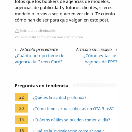
fotos que los bookers de agencias de modelos,
agencias de publicidad y futuros clientes, si eres
modelo o lo vas a ser, quieren ver de ti. Te cuento
cómo han de ser para que valgan en este post.
Solicitud de eliminación
Ver respuesta completa en mariosetien.com
←
Articolo precedente
Articolo successivo
→
¿Cuánto tiempo tiene de
¿Cómo evitar los
vigencia la Green Card?
bajones de FPS?
Preguntas en tendencia
22
¿Qué es la actitud profunda?
30
¿Cómo tener armas infinitas en GTA 5 ps3?
15
¿Cuántos dátiles se pueden comer al día?
16
¿Qué es la investigación correlacional?