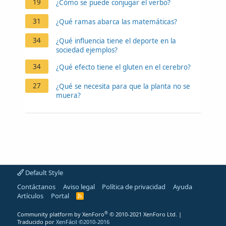
19
¿Cómo se puede conjugar el verbo?
31
¿Qué ramas abarca las matemáticas?
34
¿Qué influencia tiene el deporte en la
sociedad ejemplos?
34
¿Qué efecto tiene el gluten en el cerebro?
27
¿Qué se necesita para que la planta no se
muera?
Default Style
Contáctanos
Aviso legal
Política de privacidad
Ayuda
Artículos
Portal
R
S
S
®
Community platform by XenForo
© 2010-2021 XenForo Ltd.
|
Traducido por
XenFácil ©2010-2016