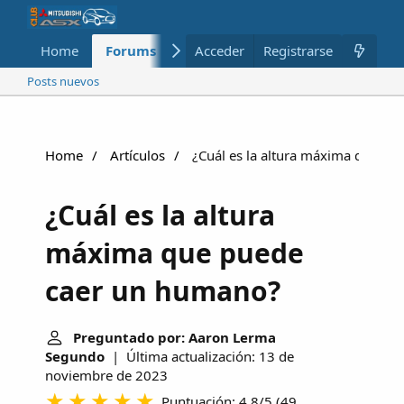
Home
Forums
Nuevo
Acceder
Registrarse
Miembros
Posts nuevos
Home
Artículos
¿Cuál es la altura máxima que p
¿Cuál es la altura
máxima que puede
caer un humano?
Preguntado por: Aaron Lerma
Segundo
| Última actualización: 13 de
noviembre de 2023
Puntuación: 4.8/5
(
49