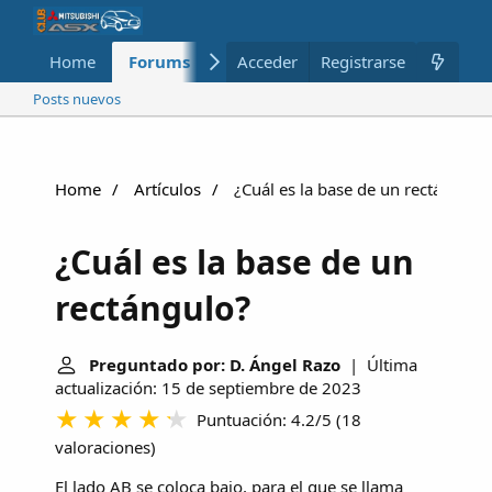
Home
Forums
Nuevo
Acceder
Registrarse
Miembros
Posts nuevos
Home
Artículos
¿Cuál es la base de un rectángulo
¿Cuál es la base de un
rectángulo?
Preguntado por: D. Ángel Razo
| Última
actualización: 15 de septiembre de 2023
Puntuación: 4.2/5
(
18
valoraciones
)
El lado AB se coloca bajo, para el que se llama