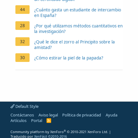
44
¿Cuánto gasta un estudiante de intercambio
en España?
28
¿Por qué utilizamos métodos cuantitativos en
la investigación?
32
¿Qué le dice el zorro al Principito sobre la
amistad?
30
¿Cómo estirar la piel de la papada?
Default Style
Contáctanos
Aviso legal
Política de privacidad
Ayuda
Artículos
Portal
R
S
S
®
Community platform by XenForo
© 2010-2021 XenForo Ltd.
|
Traducido por
XenFácil ©2010-2016