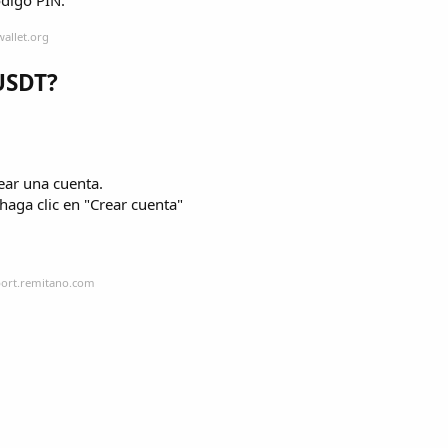
wallet.org
USDT?
rear una cuenta.
haga clic en "Crear cuenta"
port.remitano.com