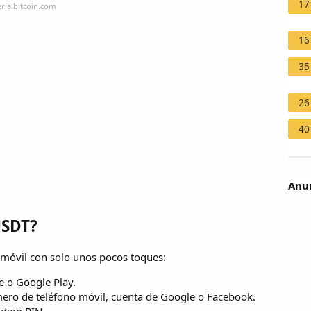
17
rialbitcoin.com
16
35
26
40
Anun
USDT?
 móvil con solo unos pocos toques:
e o Google Play.
mero de teléfono móvil, cuenta de Google o Facebook.
ódigo PIN.