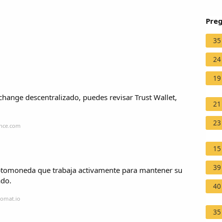
Preg
35
24
19
change descentralizado, puedes revisar Trust Wallet,
21
23
ance.com
15
39
riptomoneda que trabaja activamente para mantener su
ado.
40
tomat.io
35