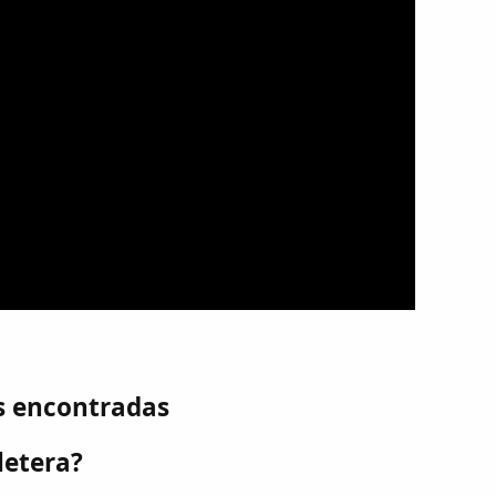
s encontradas
lletera?