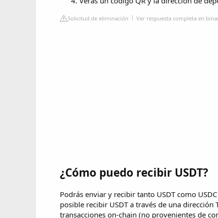
Verás un código QR y la dirección de dep
Solicitud de eliminación
Ver respuesta completa en bin
¿Cómo puedo recibir USDT?
Podrás enviar y recibir tanto USDT como USDC
posible recibir USDT a través de una dirección
transacciones on-chain (no provenientes de cont