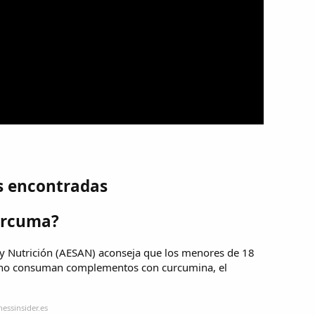
s encontradas
úrcuma?
 y Nutrición (AESAN) aconseja que los menores de 18
s no consuman complementos con curcumina, el
essinsider.es