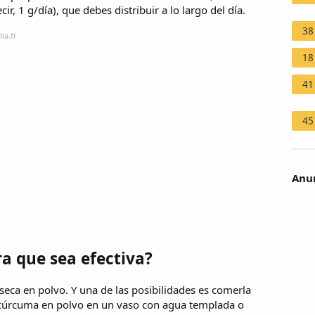
, 1 g/día), que debes distribuir a lo largo del día.
38
ia.fr
18
41
45
Anun
a que sea efectiva?
eca en polvo. Y una de las posibilidades es comerla
cúrcuma en polvo en un vaso con agua templada o