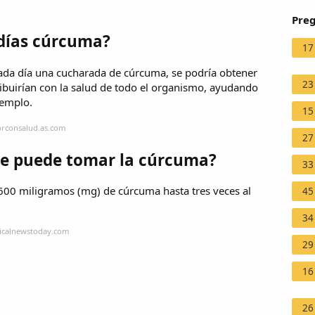
Preg
 días cúrcuma?
17
ada día una cucharada de cúrcuma, se podría obtener
23
ibuirían con la salud de todo el organismo, ayudando
jemplo.
15
orconsalud.as.com
27
se puede tomar la cúrcuma?
33
600 miligramos (mg) de cúrcuma hasta tres veces al
45
34
dicalnewstoday.com
29
16
26