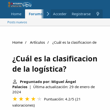
Home
Forums
Nuevo
Acceder
Registrarse
Miembros
Posts nuevos
Home
Artículos
¿Cuál es la clasificacion de la logís
¿Cuál es la clasificacion
de la logística?
Preguntado por: Miguel Ángel
Palacios
| Última actualización: 29 de enero de
2024
Puntuación: 4.2/5
(
21
valoraciones
)