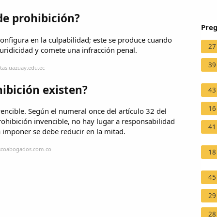
de prohibición?
Preg
configura en la culpabilidad; este se produce cuando
27
uridicidad y comete una infracción penal.
39
tas.uazuay.edu.ec
hibición existen?
43
16
vencible. Según el numeral once del artículo 32 del
rohibición invencible, no hay lugar a responsabilidad
41
 a imponer se debe reducir en la mitad.
ascoabogados.com.co
18
45
29
28