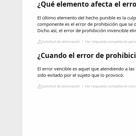
¿Qué elemento afecta el erro
El último elemento del hecho punible es la cul
componente es el error de prohibición que se d
Dicho así, el error de prohibición invencible eli
Solicitud de eliminación
Ver respuesta completa en perso
¿Cuando el error de prohibic
El error vencible es aquel que atendiendo a la
sido evitado por el sujeto que lo provocó.
Solicitud de eliminación
Ver respuesta completa en conc