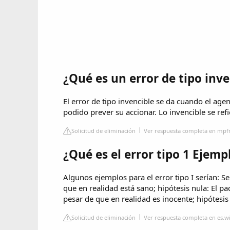
¿Qué es un error de tipo inve
El error de tipo invencible se da cuando el ag
podido prever su accionar. Lo invencible se ref
Solicitud de eliminación
Ver respuesta completa en mpf
¿Qué es el error tipo 1 Ejemp
Algunos ejemplos para el error tipo I serían: S
que en realidad está sano; hipótesis nula: El pa
pesar de que en realidad es inocente; hipótesis
Solicitud de eliminación
Ver respuesta completa en es.w