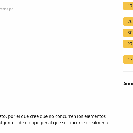
17
recho.pe
26
30
27
17
Anun
jeto, por el que cree que no concurren los elementos
alguno— de un tipo penal que sí concurren realmente.