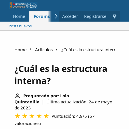
Home
Forums
Nuevo
Acceder
Registrarse
Miembros
Posts nuevos
Home
Artículos
¿Cuál es la estructura interna?
¿Cuál es la estructura
interna?
Preguntado por: Lola
Quintanilla
| Última actualización: 24 de mayo
de 2023
Puntuación: 4.8/5
(
57
valoraciones
)