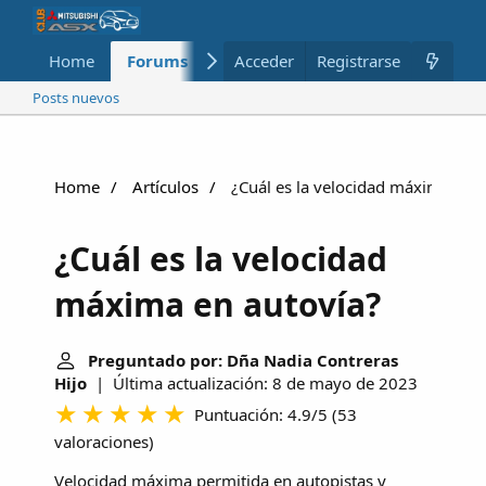
Home
Forums
Nuevo
Acceder
Registrarse
Miembros
Posts nuevos
Home
Artículos
¿Cuál es la velocidad máxima en a
¿Cuál es la velocidad
máxima en autovía?
Preguntado por: Dña Nadia Contreras
Hijo
| Última actualización: 8 de mayo de 2023
Puntuación: 4.9/5
(
53
valoraciones
)
Velocidad máxima permitida en autopistas y