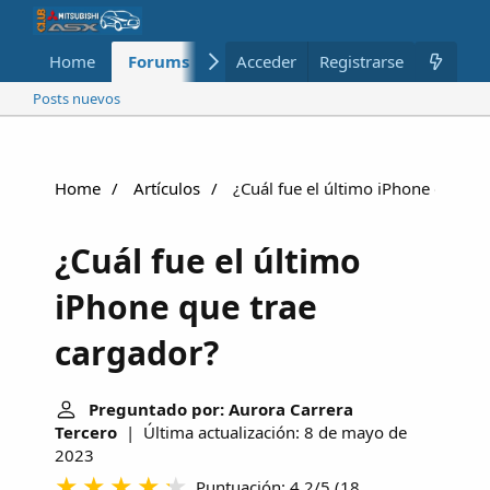
Home
Forums
Nuevo
Acceder
Registrarse
Miembros
Posts nuevos
Home
Artículos
¿Cuál fue el último iPhone que tr
¿Cuál fue el último
iPhone que trae
cargador?
Preguntado por: Aurora Carrera
Tercero
| Última actualización: 8 de mayo de
2023
Puntuación: 4.2/5
(
18