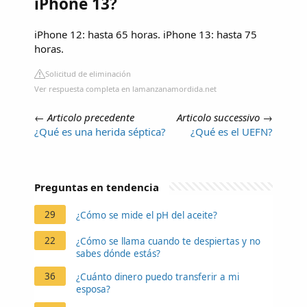
iPhone 13?
iPhone 12: hasta 65 horas. iPhone 13: hasta 75
horas.
Solicitud de eliminación
Ver respuesta completa en lamanzanamordida.net
←
Articolo precedente
Articolo successivo
→
¿Qué es una herida séptica?
¿Qué es el UEFN?
Preguntas en tendencia
29
¿Cómo se mide el pH del aceite?
22
¿Cómo se llama cuando te despiertas y no
sabes dónde estás?
36
¿Cuánto dinero puedo transferir a mi
esposa?