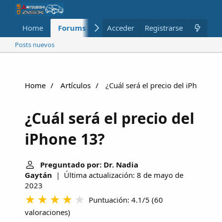
Home
Forums
Nuevo
Acceder
Registrarse
Miembros
Posts nuevos
Home
Artículos
¿Cuál será el precio del iPhone 13
¿Cuál será el precio del
iPhone 13?
Preguntado por: Dr. Nadia
Gaytán
| Última actualización: 8 de mayo de
2023
Puntuación: 4.1/5
(
60
valoraciones
)