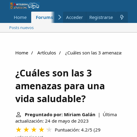
Home
Forums
Nuevo
Acceder
Registrarse
Miembros
Posts nuevos
Home
Artículos
¿Cuáles son las 3 amenazas para u
¿Cuáles son las 3
amenazas para una
vida saludable?
Preguntado por: Miriam Galán
| Última
actualización: 24 de mayo de 2023
Puntuación: 4.2/5
(
29