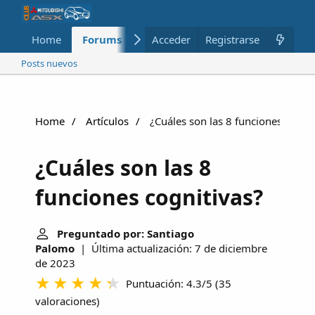
Home
Forums
Nuevo
Acceder
Registrarse
Miembros
Posts nuevos
Home
Artículos
¿Cuáles son las 8 funciones cognit
¿Cuáles son las 8
funciones cognitivas?
Preguntado por: Santiago
Palomo
| Última actualización: 7 de diciembre
de 2023
Puntuación: 4.3/5
(
35
valoraciones
)