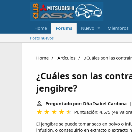
Home
Forums
Nuevo
Miembros
Posts nuevos
Home
Artículos
¿Cuáles son las contrai
¿Cuáles son las contr
jengibre?
Preguntado por: Dña Isabel Cardona
| 
Puntuación: 4.5/5
(
48 valor
El jengibre se puede tomar seco en polvo o inf
infusión, o conseguirlo en extracto o extracto n