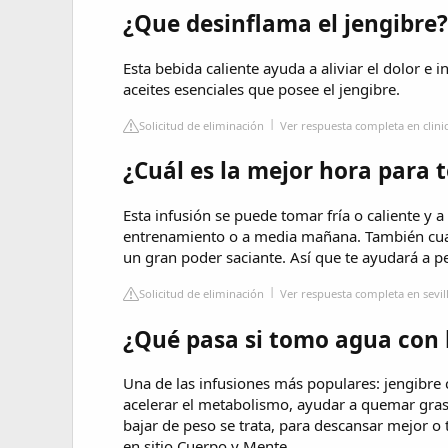
¿Que desinflama el jengibre?
Esta bebida caliente ayuda a aliviar el dolor e 
aceites esenciales que posee el jengibre.
Solicitud de eliminación
Ver respuesta completa en clini
¿Cuál es la mejor hora para 
Esta infusión se puede tomar fría o caliente y 
entrenamiento o a media mañana. También cua
un gran poder saciante. Así que te ayudará a p
Solicitud de eliminación
Ver respuesta completa en sevill
¿Qué pasa si tomo agua con l
Una de las infusiones más populares: jengibre 
acelerar el metabolismo, ayudar a quemar gras
bajar de peso se trata, para descansar mejor o 
en sitio Cuerpo y Mente.