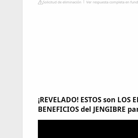
Solicitud de eliminación
Ver respuesta completa en fund
¡REVELADO! ESTOS son LOS 
BENEFICIOS del JENGIBRE pa