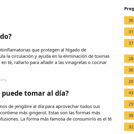
Preg
36
31
ado?
37
ntiinflamatorias que protegen al hígado de
a la circulación y ayuda en la eliminación de toxinas
28
n té, rallarlo para añadir a las vinagretas o cocinar
30
.org
20
 puede tomar al día?
43
29
os de jengibre al día para aprovechar todos sus
 contiene más gingerol. Estas son las formas más
38
infusiones. La forma más famosa de consumirlo es el té
32