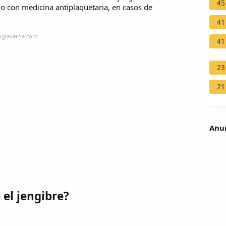
45
lo con medicina antiplaquetaria, en casos de
41
logiaverde.com
41
23
21
Anun
 el jengibre?