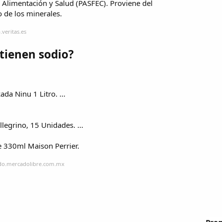
 Alimentación y Salud (PASFEC). Proviene del
o de los minerales.
veritas.es
tienen sodio?
a Ninu 1 Litro. ...
legrino, 15 Unidades. ...
 330ml Maison Perrier.
tado.mercadolibre.com.mx