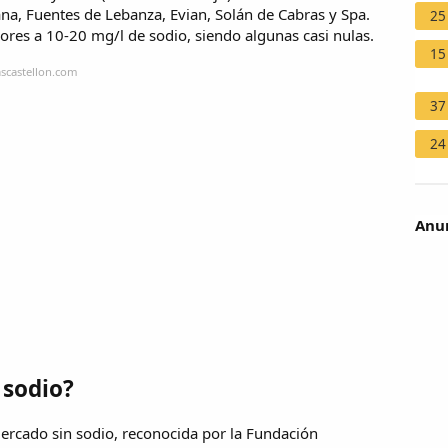
ana, Fuentes de Lebanza, Evian, Solán de Cabras y Spa.
25
iores a 10-20 mg/l de sodio, siendo algunas casi nulas.
15
scastellon.com
37
24
Anun
 sodio?
mercado sin sodio, reconocida por la Fundación