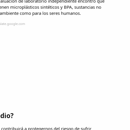
evaluación de laboratorio independiente encontró que
nen microplásticos sintéticos y BPA, sustancias no
o ambiente como para los seres humanos.
slate.google.com
odio?
contribuirá a protegernos del riesgo de sufrir