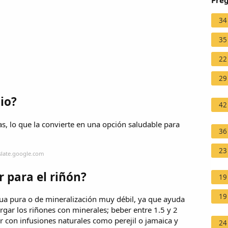
Preg
34
35
22
29
io?
42
as, lo que la convierte en una opción saludable para
36
23
slate.google.com
 para el riñón?
19
19
gua pura o de mineralización muy débil, ya que ayuda
cargar los riñones con minerales; beber entre 1.5 y 2
r con infusiones naturales como perejil o jamaica y
24