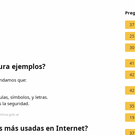
Preg
37
25
30
41
ura ejemplos?
42
endamos que:
42
as, símbolos, y letras.
 la seguridad.
35
ntina.gob.ar
19
as más usadas en Internet?
37