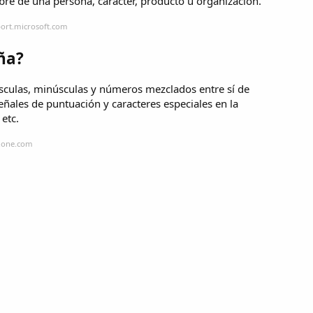
re de una persona, carácter, producto u organización.
port.microsoft.com
ña?
culas, minúsculas y números mezclados entre sí de
ales de puntuación y caracteres especiales en la
etc.
p.one.com