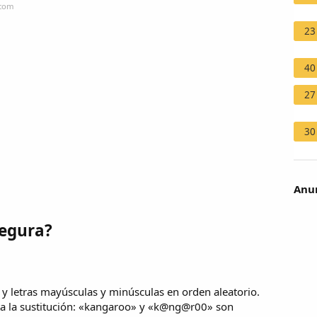
.com
23
40
27
30
Anun
segura?
y letras mayúsculas y minúsculas en orden aleatorio.
ita la sustitución: «kangaroo» y «k@ng@r00» son