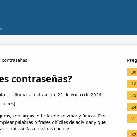
s contraseñas?
Preg
30
res contraseñas?
18
ala
| Última actualización: 22 de enero de 2024
25
aciones
)
24
ras, son largas, difíciles de adivinar y únicas. Eso
21
mplear palabras o frases difíciles de adivinar y que
izar contraseñas en varias cuentas.
32