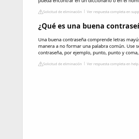
pueda encontrar en un diccionario o en el nomb
Solicitud de eliminación
Ver respuesta completa en sup
¿Qué es una buena contrase
Una buena contraseña comprende letras mayús
manera a no formar una palabra común. Use señ
contraseña, por ejemplo, punto, punto y coma, 
Solicitud de eliminación
Ver respuesta completa en hel