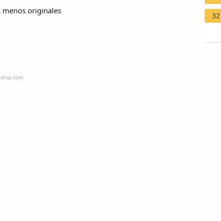
 menos originales
32
rdisa.com