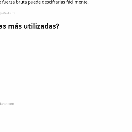
 fuerza bruta puede descifrarlas fácilmente.
dpass.com
as más utilizadas?
hlane.com