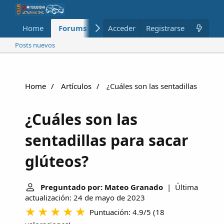
Home
Forums
Nuevo
Acceder
Registrarse
Miembros
Posts nuevos
Home
Artículos
¿Cuáles son las sentadillas para s
¿Cuáles son las
sentadillas para sacar
glúteos?
Preguntado por: Mateo Granado
| Última
actualización: 24 de mayo de 2023
Puntuación: 4.9/5
(
18