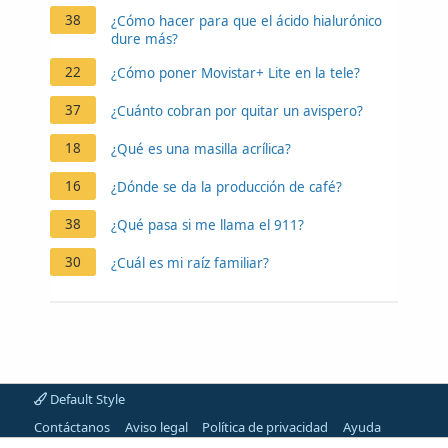
38
¿Cómo hacer para que el ácido hialurónico
dure más?
22
¿Cómo poner Movistar+ Lite en la tele?
37
¿Cuánto cobran por quitar un avispero?
18
¿Qué es una masilla acrílica?
16
¿Dónde se da la producción de café?
38
¿Qué pasa si me llama el 911?
30
¿Cuál es mi raíz familiar?
Default Style
Contáctanos
Aviso legal
Política de privacidad
Ayuda
Artículos
Portal
R