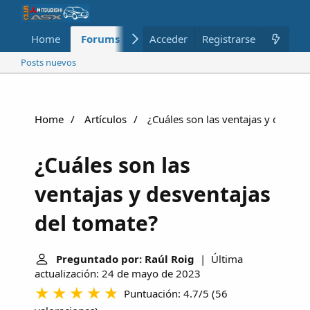
Home
Forums
Nuevo
Acceder
Registrarse
Miembros
Posts nuevos
Home
Artículos
¿Cuáles son las ventajas y desvent
¿Cuáles son las
ventajas y desventajas
del tomate?
Preguntado por: Raúl Roig
| Última
actualización: 24 de mayo de 2023
Puntuación: 4.7/5
(
56