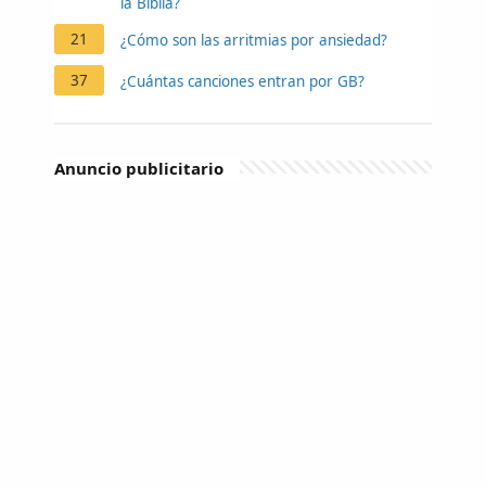
la Biblia?
21
¿Cómo son las arritmias por ansiedad?
37
¿Cuántas canciones entran por GB?
Anuncio publicitario