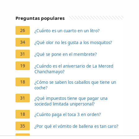
Preguntas populares
26
¿Cuánto es un cuarto en un litro?
34
¿Qué olor no les gusta a los mosquitos?
31
¿Qué se pone en el membrete?
19
¿Cuándo es el aniversario de La Merced
Chanchamayo?
18
¿Cómo se saben los caballos que tiene un
coche?
31
¿Qué impuestos tiene que pagar una
sociedad limitada unipersonal?
18
¿Cuánto paga el toca 3 en orden?
35
¿Por qué el vómito de ballena es tan caro?
32
¿Qué dice el artículo 128 del Código Penal?